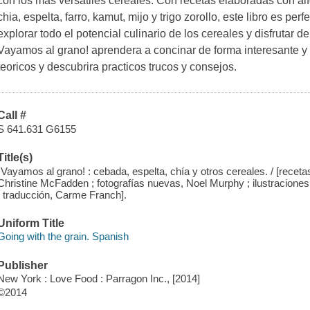
con los mas versatiles cereales. Con recetas elaboradas con alf
chia, espelta, farro, kamut, mijo y trigo zorollo, este libro es pe
explorar todo el potencial culinario de los cereales y disfrutar 
Vayamos al grano! aprendera a concinar de forma interesante y 
teoricos y descubrira practicos trucos y consejos.
Call #
S 641.631 G6155
Title(s)
¡Vayamos al grano! : cebada, espelta, chía y otros cereales. / [receta
Christine McFadden ; fotografías nuevas, Noel Murphy ; ilustraciones 
; traducción, Carme Franch].
Uniform Title
Going with the grain. Spanish
Publisher
New York : Love Food : Parragon Inc., [2014]
©2014