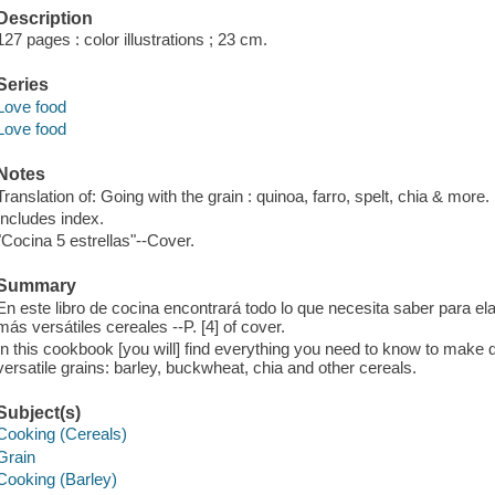
Description
127 pages : color illustrations ; 23 cm.
Series
Love food
Love food
Notes
Translation of: Going with the grain : quinoa, farro, spelt, chia & more.
Includes index.
"Cocina 5 estrellas"--Cover.
Summary
En este libro de cocina encontrará todo lo que necesita saber para el
más versátiles cereales --P. [4] of cover.
In this cookbook [you will] find everything you need to know to mak
versatile grains: barley, buckwheat, chia and other cereals.
Subject(s)
Cooking (Cereals)
Grain
Cooking (Barley)