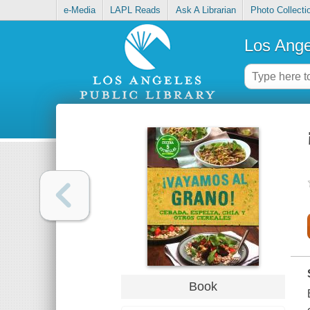
e-Media
LAPL Reads
Ask A Librarian
Photo Collecti
Los Ange
Book