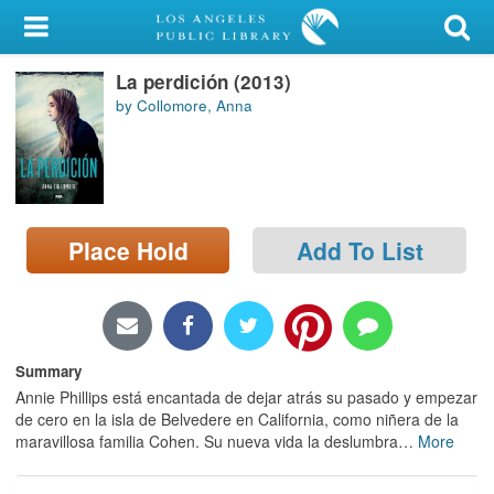
My Account
La perdición (2013)
Library Card
by Collomore, Anna
Sign In
Search
Place Hold
Add To List
Locations/Hours (external
page)
Privacy
Summary
Annie Phillips está encantada de dejar atrás su pasado y empezar
de cero en la isla de Belvedere en California, como niñera de la
maravillosa familia Cohen. Su nueva vida la deslumbra
…
More