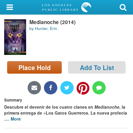
My Account
Medianoche (2014)
Library Card
by Hunter, Erin
Sign In
Search
Place Hold
Add To List
Locations/Hours (external
page)
Privacy
Summary
Descubre el devenir de los cuatro clanes en
Medianoche
, la
primera entrega de «Los Gatos Guerreros. La nueva profecía
.
…
More