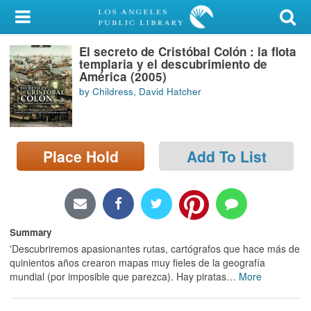
My Account
El secreto de Cristóbal Colón : la flota
Library Card
templaria y el descubrimiento de
América (2005)
Sign In
by Childress, David Hatcher
Search
Place Hold
Add To List
Locations/Hours (external
page)
Privacy
Summary
'Descubriremos apasionantes rutas, cartógrafos que hace más de
quinientos años crearon mapas muy fieles de la geografía
mundial (por imposible que parezca). Hay piratas
…
More