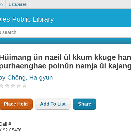
on
Databases
les Public Library
Hŭimang ŭn naeil ŭl kkum kkuge ha
purhaenghae poinŭn namja ŭi kajan
by Chŏng, Ha-gyun
Place Hold
Add To List
Share
Call #
K 92 C5476