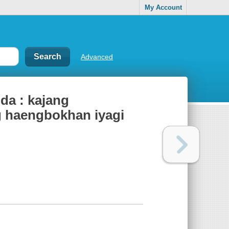
My Account
Advanced
nda : kajang
g haengbokhan iyagi