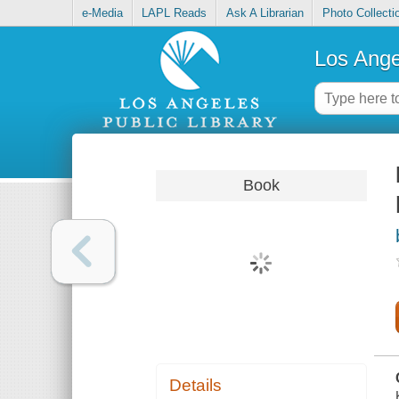
e-Media
LAPL Reads
Ask A Librarian
Photo Collecti
Los Ange
Book
Details