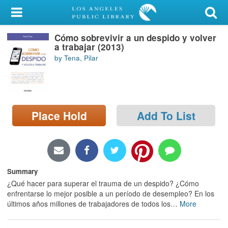
My Account
Cómo sobrevivir a un despido y volver
Library Card
a trabajar (2013)
by Tena, Pilar
Sign In
Search
Place Hold
Add To List
Locations/Hours (external
page)
Privacy
Summary
¿Qué hacer para superar el trauma de un despido? ¿Cómo
enfrentarse lo mejor posible a un período de desempleo? En los
últimos años millones de trabajadores de todos los
…
More