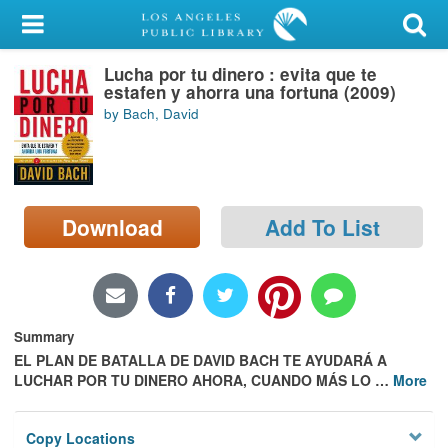
My Account
Lucha por tu dinero : evita que te
Library Card
estafen y ahorra una fortuna (2009)
by Bach, David
Sign In
Search
Download
Add To List
Locations/Hours (external
page)
Privacy
Summary
EL PLAN DE BATALLA DE DAVID BACH TE AYUDARÁ A
LUCHAR POR TU DINERO AHORA, CUANDO MÁS LO
…
More
Copy Locations