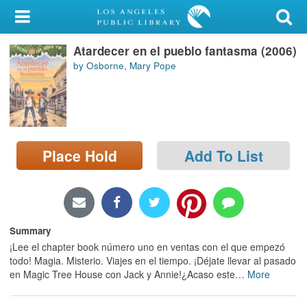
My Account
Atardecer en el pueblo fantasma (2006)
Library Card
by Osborne, Mary Pope
Sign In
Search
Place Hold
Add To List
Locations/Hours (external
page)
Privacy
Summary
¡Lee el chapter book número uno en ventas con el que empezó
todo! Magia. Misterio. Viajes en el tiempo. ¡Déjate llevar al pasado
en Magic Tree House con Jack y Annie!¿Acaso este
…
More