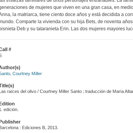
las tristezas familiares de unos personajes entrañables. La fami
generaciones de mujeres que viven en una gran casa, en medio 
Anna, la matriarca, tiene ciento doce años y está decidida a co
mundo. Comparte la vivienda con su hija Bets, de noventa años, 
bisnieta Deb y su tataranieta Erin. Las dos mujeres mayores lu
Call #
S
Author(s)
Santo, Courtney Miller
Title(s)
Las raíces del olivo / Courtney Miller Santo ; traducción de María Alta
Edition
1. edición.
Publisher
Barcelona : Ediciones B, 2013.