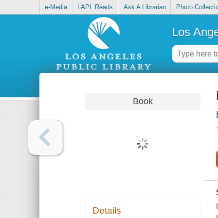
e-Media
LAPL Reads
Ask A Librarian
Photo Collecti
Los Ange
Book
Details