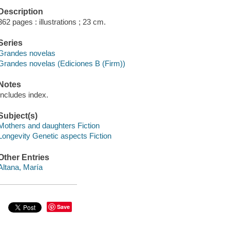
Description
362 pages : illustrations ; 23 cm.
Series
Grandes novelas
Grandes novelas (Ediciones B (Firm))
Notes
Includes index.
Subject(s)
Mothers and daughters Fiction
Longevity Genetic aspects Fiction
Other Entries
Altana, María
Save