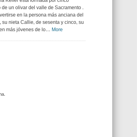
lia Keller está formada por cinco
de un olivar del valle de Sacramento .
nvertirse en la persona más anciana del
su nieta Callie, de sesenta y cinco, su
cen más jóvenes de lo
…
More
na.