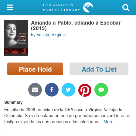
My Account
Amando a Pablo, odiando a Escobar
Library Card
(2013)
by Vallejo, Virginia
Sign In
Search
Place Hold
Add To List
Locations/Hours (external
page)
Privacy
Summary
En julio de 2006 un avion de la DEA saco a Virginia Vallejo de
Colombia. Su vida estaba en peligro por haberse convertido en el
testigo clave de los dos procesos criminales mas
…
More