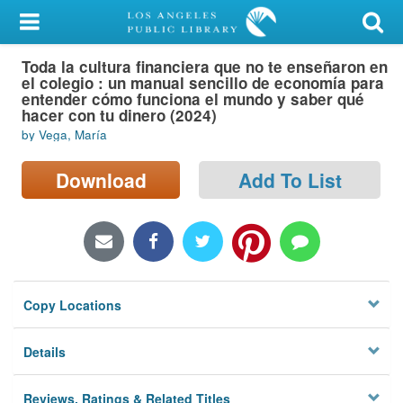
My Account
Toda la cultura financiera que no te enseñaron en
Library Card
el colegio : un manual sencillo de economía para
entender cómo funciona el mundo y saber qué
Sign In
hacer con tu dinero (2024)
by Vega, María
Search
Download
Add To List
Locations/Hours (external
page)
Privacy
Copy Locations
Details
Reviews, Ratings & Related Titles