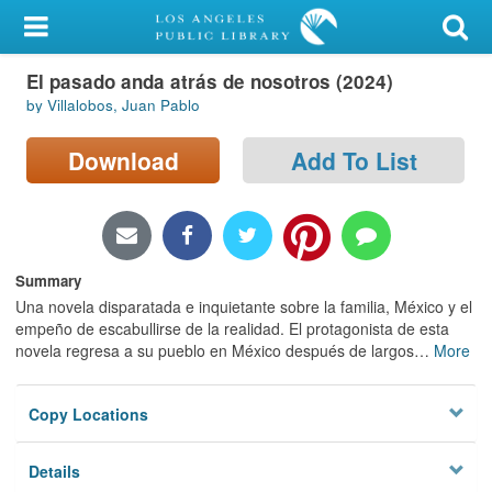
My Account
El pasado anda atrás de nosotros (2024)
Library Card
by Villalobos, Juan Pablo
Sign In
Download
Add To List
Search
Locations/Hours (external
page)
Summary
Una novela disparatada e inquietante sobre la familia, México y el
Privacy
empeño de escabullirse de la realidad. El protagonista de esta
novela regresa a su pueblo en México después de largos
…
More
Copy Locations
Details