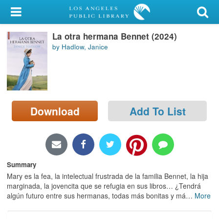
My Account
La otra hermana Bennet (2024)
Library Card
by Hadlow, Janice
Sign In
Search
Download
Add To List
Locations/Hours (external
page)
Privacy
Summary
Mary es la fea, la intelectual frustrada de la familia Bennet, la hija
marginada, la jovencita que se refugia en sus libros… ¿Tendrá
algún futuro entre sus hermanas, todas más bonitas y má
…
More