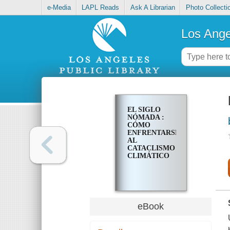
e-Media
LAPL Reads
Ask A Librarian
Photo Collecti
Los Ange
EL SIGLO
NÓMADA :
CÓMO
ENFRENTARSE
AL
CATACLISMO
CLIMÁTICO
eBook