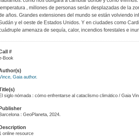
hablamos: cómo nos obligará a cambiar dónde y cómo vivimos.
temperatura , millones de personas serán desplazadas de la zon
de años. Grandes extensiones del mundo se están volviendo in
Sudán y el oeste de Estados Unidos. Y en ciudades como Cardi
cuádruple amenaza de sequía, calor, incendios forestales e in
Call #
e-Book
Author(s)
Vince, Gaia author.
Title(s)
El siglo nómada : cómo enfrentarse al cataclismo climático / Gaia Vin
Publisher
Barcelona : GeoPlaneta, 2024.
Description
1 online resource