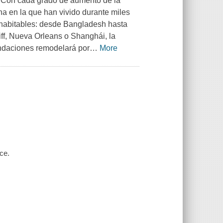
 Con cada grado de aumento de la
a en la que han vivido durante miles
habitables: desde Bangladesh hasta
ff, Nueva Orleans o Shanghái, la
undaciones remodelará por
…
More
ce.