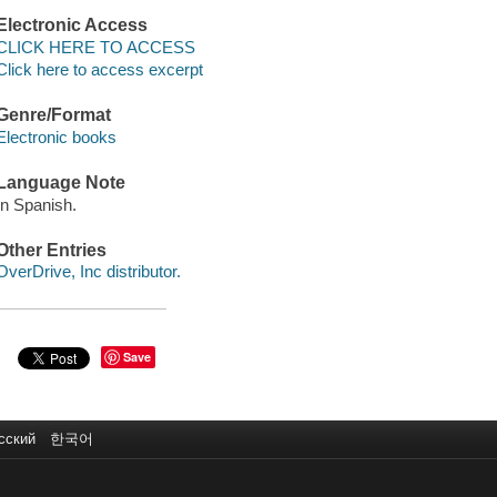
Electronic Access
CLICK HERE TO ACCESS
Click here to access excerpt
Genre/Format
Electronic books
Language Note
In Spanish.
Other Entries
OverDrive, Inc distributor.
Save
сский
한국어