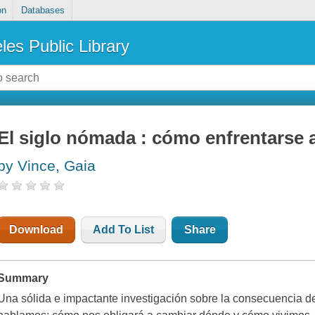
on
Databases
les Public Library
El siglo nómada : cómo enfrentarse a
by Vince, Gaia
Download
Add To List
Share
Summary
Una sólida e impactante investigación sobre la consecuencia d