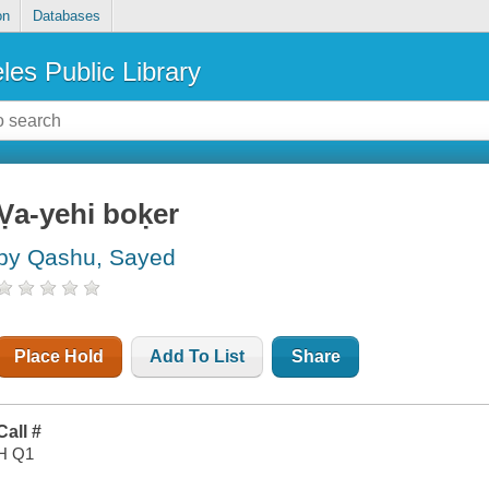
on
Databases
les Public Library
Ṿa-yehi boḳer
by Qashu, Sayed
Place Hold
Add To List
Share
Call #
H Q1