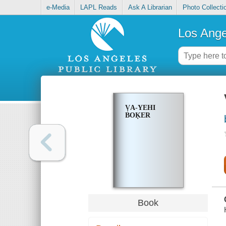
e-Media
LAPL Reads
Ask A Librarian
Photo Collecti
Los Ange
ṾA-YEHI
BOḲER
Book