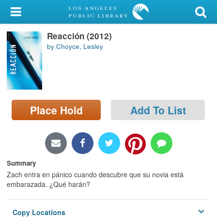
My Account
Reacción (2012)
Library Card
by Choyce, Lesley
Sign In
Search
Place Hold
Add To List
Locations/Hours (external
page)
Privacy
Summary
Zach entra en pánico cuando descubre que su novia está
embarazada. ¿Qué harán?
Copy Locations