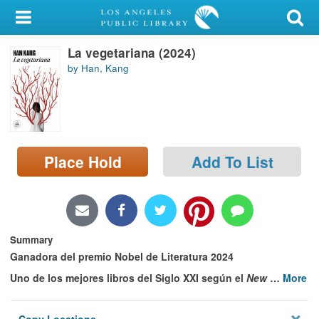
My Account
La vegetariana (2024)
Library Card
by Han, Kang
Sign In
Search
Place Hold
Add To List
Locations/Hours (external
page)
Privacy
Summary
Ganadora del premio Nobel de Literatura 2024
Uno de los mejores libros del Siglo XXI según el
New
…
More