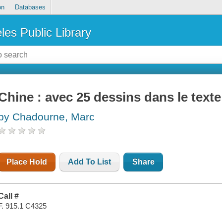
on
Databases
les Public Library
Chine : avec 25 dessins dans le text
by Chadourne, Marc
Place Hold
Add To List
Share
Call #
F. 915.1 C4325