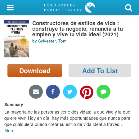
My Account
Constructores de estilos de vida :
Library Card
construye tu negocio, renuncia a tu
empleo y vive tu vida ideal (2021)
Sign In
by Sylvester, Tom
Search
Download
Add To List
Locations/Hours (external
page)
Privacy
Summary
La mayoría de las personas tiene dos vidas: la que vive y la que
quiere vivir. Hoy en día, hay más oportunidades que nunca para
que cualquiera pueda crear su estilo de vida ideal a través
…
More