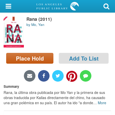
My Account
Rana (2011)
Library Card
by Mo, Yan
Sign In
Search
Place Hold
Add To List
Locations/Hours (external
page)
Privacy
Summary
Rana, la última obra publicada por Mo Yan y la primera de sus
obras traducida por Kailas directamente del chino, ha causado
una gran polémica en su país. El autor ha ido "a donde
…
More