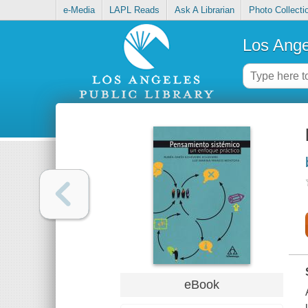
e-Media
LAPL Reads
Ask A Librarian
Photo Collecti
Los Ange
eBook