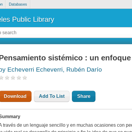
on
Databases
les Public Library
Pensamiento sistémico : un enfoque 
by Echeverri Echeverri, Rubén Darío
Download
Add To List
Share
Summary
A través de un lenguaje sencillo y en muchas ocasiones con pe