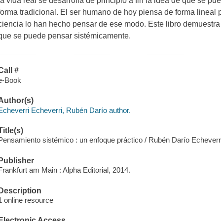
la vida real se desarrolla de principio a fin la idea de que se p
forma tradicional. El ser humano de hoy piensa de forma lineal p
ciencia lo han hecho pensar de ese modo. Este libro demuestr
que se puede pensar sistémicamente.
Call #
e-Book
Author(s)
Echeverri Echeverri, Rubén Darío author.
Title(s)
Pensamiento sistémico : un enfoque práctico / Rubén Darío Echeverri
Publisher
Frankfurt am Main : Alpha Editorial, 2014.
Description
1 online resource
Electronic Access