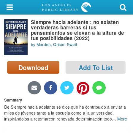
My Account
Siempre hacia adelante : no existen
Library Card
verdaderas barreras si tus
pensamientos se elevan a la altura de
Sign In
tus posibilidades (2022)
by Marden, Orison Swett
Search
Download
Add To List
Locations/Hours (external
page)
Privacy
Summary
De Siempre hacia adelante se dice que ha contribuido a enviar a
miles de jóvenes tanto a la escuela como a la universidad,
inspirándolos a retomarcon renovada determinación todo
…
More