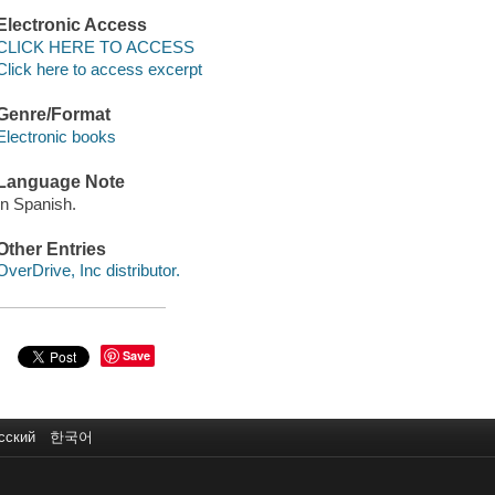
Electronic Access
CLICK HERE TO ACCESS
Click here to access excerpt
Genre/Format
Electronic books
Language Note
In Spanish.
Other Entries
OverDrive, Inc distributor.
Save
сский
한국어