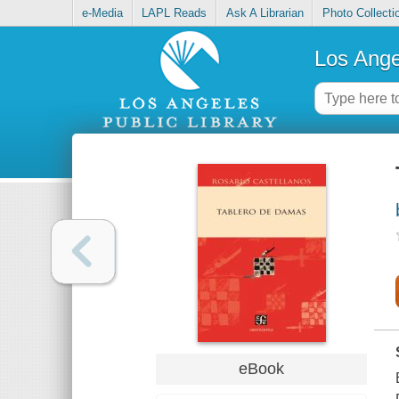
e-Media
LAPL Reads
Ask A Librarian
Photo Collecti
Los Ange
eBook