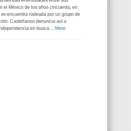
 numerosas enemistades entre sus
en el México de los años cincuenta, en
l, se encuentra rodeada por un grupo de
ción. Castellanos denuncia así a
 independencia en busca
…
More