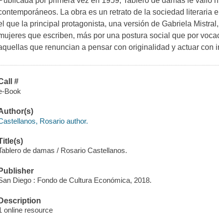
Publicada por primera vez en 1959, Tablero de damas le valió
contemporáneos. La obra es un retrato de la sociedad literaria 
el que la principal protagonista, una versión de Gabriela Mistra
mujeres que escriben, más por una postura social que por voca
aquellas que renuncian a pensar con originalidad y actuar con
Call #
e-Book
Author(s)
Castellanos, Rosario author.
Title(s)
Tablero de damas / Rosario Castellanos.
Publisher
San Diego : Fondo de Cultura Económica, 2018.
Description
1 online resource