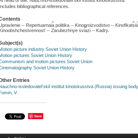
At head of title: Nauchno-issledovatelʹskiĭ institut kinoiskusstva.
Includes bibliographical references.
Contents
Upravlenie -- Repertuarnai︠a︡ politika -- Kinoproizvodstvo -- Kinofikat︠s︡ii
Kinoobshchestvennostʹ -- Zarubezhnye svi︠a︡zi -- Kadry.
Subject(s)
Motion picture industry Soviet Union History
Motion pictures Soviet Union History
Communism and motion pictures Soviet Union
Cinematography Soviet Union History
Other Entries
Nauchno-issledovatelʹskiĭ institut kinoiskusstva (Russia) issuing body
Fomin, V.
Save