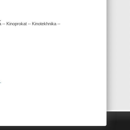
︠a︡ -- Kinoprokat -- Kinotekhnika --
.