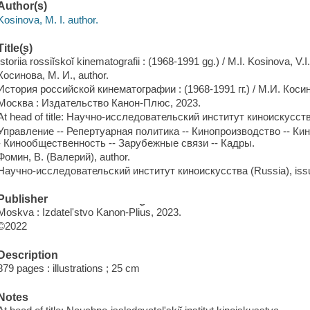
Author(s)
Kosinova, M. I. author.
Title(s)
Istorii︠a︡ rossiĭskoĭ kinematografii : (1968-1991 gg.) / M.I. Kosinova, V.
Косинова, М. И., author.
История российской кинематографии : (1968-1991 гг.) / М.И. Коси
Москва : Издательство Канон-Плюс, 2023.
At head of title: Научно-исследовательский институт киноискусств
Управление -- Репертуарная политика -- Кинопроизводство -- Кин
- Кинообщественность -- Зарубежные связи -- Кадры.
Фомин, В. (Валерий), author.
Научно-исследовательский институт киноискусства (Russia), issu
Publisher
Moskva : Izdatelʹstvo Kanon-Pli︠u︡s, 2023.
©2022
Description
879 pages : illustrations ; 25 cm
Notes