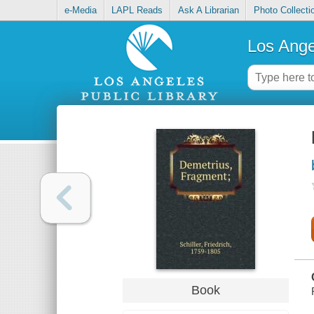
e-Media
LAPL Reads
Ask A Librarian
Photo Collecti
Los Ange
Book