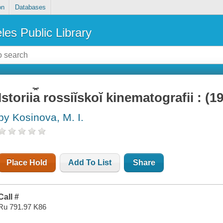
on
Databases
les Public Library
Istorii︠a︡ rossiĭskoĭ kinematografii : (
by Kosinova, M. I.
Place Hold
Add To List
Share
Call #
Ru 791.97 K86