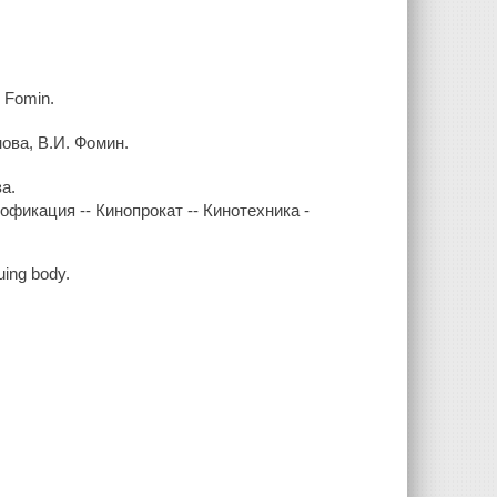
I. Fomin.
нова, В.И. Фомин.
а.
офикация -- Кинопрокат -- Кинотехника -
ing body.