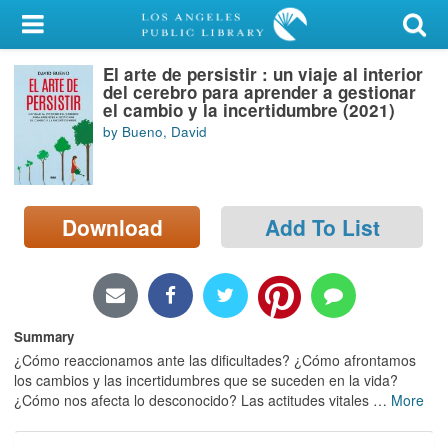
My Account
El arte de persistir : un viaje al interior
Library Card
del cerebro para aprender a gestionar
el cambio y la incertidumbre (2021)
Sign In
by Bueno, David
Search
Download
Add To List
Locations/Hours (external
page)
Privacy
Summary
¿Cómo reaccionamos ante las dificultades? ¿Cómo afrontamos
los cambios y las incertidumbres que se suceden en la vida?
¿Cómo nos afecta lo desconocido? Las actitudes vitales
…
More