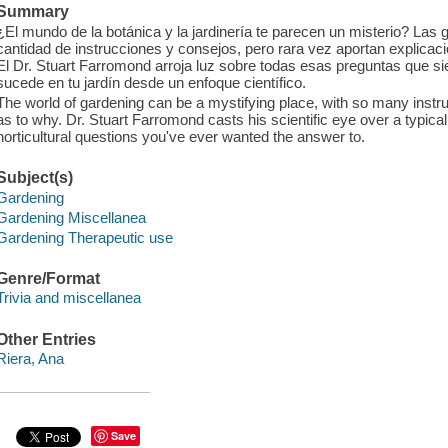
Summary
¿El mundo de la botánica y la jardinería te parecen un misterio? Las gu
cantidad de instrucciones y consejos, pero rara vez aportan explicaci
El Dr. Stuart Farromond arroja luz sobre todas esas preguntas que si
sucede en tu jardín desde un enfoque científico.
The world of gardening can be a mystifying place, with so many instruct
as to why. Dr. Stuart Farromond casts his scientific eye over a typical
horticultural questions you've ever wanted the answer to.
Subject(s)
Gardening
Gardening Miscellanea
Gardening Therapeutic use
Genre/Format
Trivia and miscellanea
Other Entries
Riera, Ana
Save