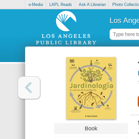
e-Media
LAPL Reads
Ask A Librarian
Photo Collecti
Los Ange
Book