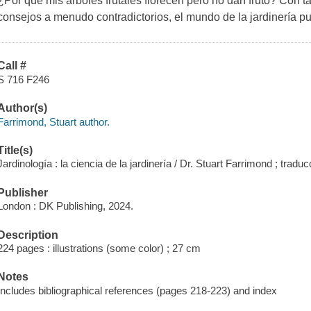
¿Por qué mis árboles frutales florecen pero no dan fruto? Con t
consejos a menudo contradictorios, el mundo de la jardinería pu
Call #
S 716 F246
Author(s)
Farrimond, Stuart author.
Title(s)
Jardinología : la ciencia de la jardinería / Dr. Stuart Farrimond ; tradu
Publisher
London : DK Publishing, 2024.
Description
224 pages : illustrations (some color) ; 27 cm
Notes
Includes bibliographical references (pages 218-223) and index