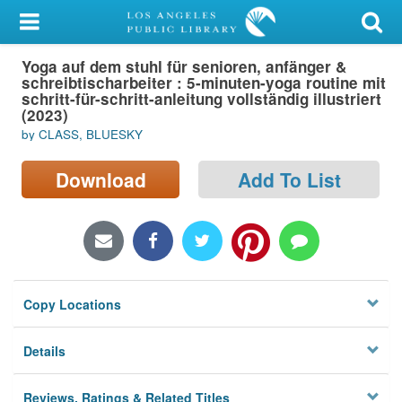
My Account
Yoga auf dem stuhl für senioren, anfänger &
Library Card
schreibtischarbeiter : 5-minuten-yoga routine mit
schritt-für-schritt-anleitung vollständig illustriert
Sign In
(2023)
by CLASS, BLUESKY
Search
Download
Add To List
Locations/Hours (external
page)
Privacy
Copy Locations
Details
Reviews, Ratings & Related Titles