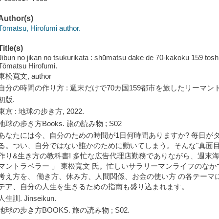
Author(s)
Tōmatsu, Hirofumi author.
Title(s)
Jibun no jikan no tsukurikata : shūmatsu dake de 70-kakoku 159 toshi o
Tōmatsu Hirofumi.
東松寬文, author
自分の時間の作り方 : 週末だけで70カ国159都市を旅したリーマント
初版.
東京 : 地球の步き方, 2022.
地球の步き方Books. 旅の読み物 ; S02
あなたには今、自分のための時間が1日何時間ありますか? 每日が
る。つい、自分ではない誰かのために動いてしまう。そんな"真面
作り&生き方の教科書! 多忙な広告代理店勤務でありながら、週末海外
マントラベラー 」 東松寬文 氏。忙しいサラリーマンライフのなか
考え方を、 働き方、休み方、人間関係、お金の使い方 の各テーマ
デア、自分の人生を生きるための指南も盛り込まれます。
人生訓. Jinseikun.
地球の步き方BOOKS. 旅の読み物 ; S02.