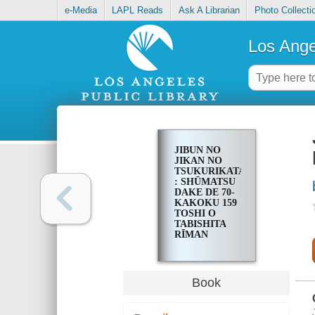
e-Media
LAPL Reads
Ask A Librarian
Photo Collecti
Los Ange
JIBUN NO
JIKAN NO
TSUKURIKATA
: SHŪMATSU
DAKE DE 70-
KAKOKU 159
TOSHI O
TABISHITA
RĪMAN
TORABERĀ
GA OSHIERU
Book