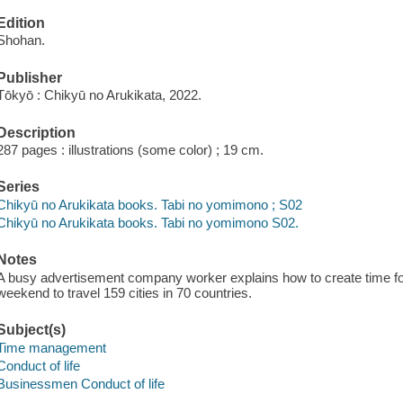
Edition
Shohan.
Publisher
Tōkyō : Chikyū no Arukikata, 2022.
Description
287 pages : illustrations (some color) ; 19 cm.
Series
Chikyū no Arukikata books. Tabi no yomimono ; S02
Chikyū no Arukikata books. Tabi no yomimono S02.
Notes
A busy advertisement company worker explains how to create time for 
weekend to travel 159 cities in 70 countries.
Subject(s)
Time management
Conduct of life
Businessmen Conduct of life