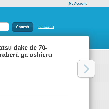
My Account
Advanced
atsu dake de 70-
oraberā ga oshieru