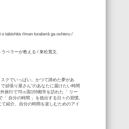
 tabishita rīman toraberā ga oshieru /
ラベラーが教える / 東松寬文.
タスクでいっぱい。かつて諦めた夢があ
目で頑張り屋さん"のあなたに届けたい時間
旅行で70ヵ国159都市を訪れた「 リー
で「 自分の時間 」を捻出する日々の習慣,
にて紹介。自分の時間を楽しむためのアイ