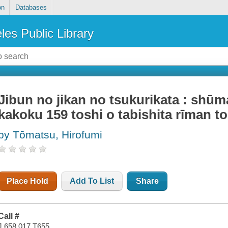
on
Databases
les Public Library
Jibun no jikan no tsukurikata : shūm
kakoku 159 toshi o tabishita rīman t
by Tōmatsu, Hirofumi
Place Hold
Add To List
Share
Call #
J 658.017 T655