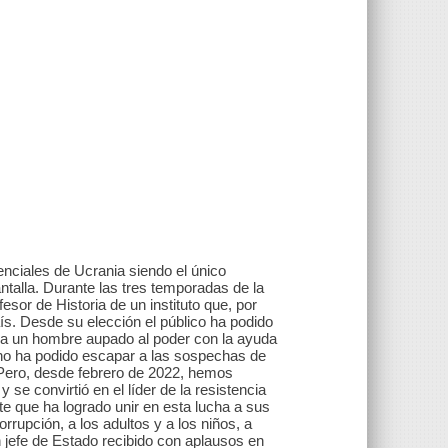
enciales de Ucrania siendo el único
pantalla. Durante las tres temporadas de la
ofesor de Historia de un instituto que, por
s. Desde su elección el público ha podido
o a un hombre aupado al poder con la ayuda
e no ha podido escapar a las sospechas de
. Pero, desde febrero de 2022, hemos
se convirtió en el líder de la resistencia
nte que ha logrado unir en esta lucha a sus
rrupción, a los adultos y a los niños, a
n jefe de Estado recibido con aplausos en