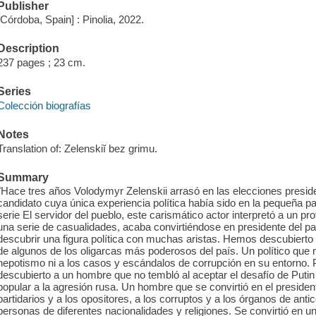
Publisher
[Córdoba, Spain] : Pinolia, 2022.
Description
237 pages ; 23 cm.
Series
Colección biografías
Notes
Translation of: Zelenskiĭ bez grimu.
Summary
"Hace tres años Volodymyr Zelenskii arrasó en las elecciones presid
candidato cuya única experiencia política había sido en la pequeña 
serie El servidor del pueblo, este carismático actor interpretó a un pr
una serie de casualidades, acaba convirtiéndose en presidente del paí
descubrir una figura política con muchas aristas. Hemos descubiert
de algunos de los oligarcas más poderosos del país. Un político qu
nepotismo ni a los casos y escándalos de corrupción en su entorno
descubierto a un hombre que no tembló al aceptar el desafío de Putin y 
popular a la agresión rusa. Un hombre que se convirtió en el preside
partidarios y a los opositores, a los corruptos y a los órganos de antico
personas de diferentes nacionalidades y religiones. Se convirtió en u