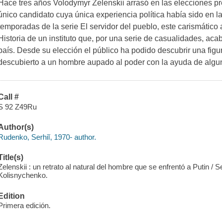
Hace tres años Volodymyr Zelenskii arrasó en las elecciones pr
único candidato cuya única experiencia política había sido en l
temporadas de la serie El servidor del pueblo, este carismático a
Historia de un instituto que, por una serie de casualidades, aca
país. Desde su elección el público ha podido descubrir una fig
descubierto a un hombre aupado al poder con la ayuda de algu
Call #
S 92 Z49Ru
Author(s)
Rudenko, Serhiĭ, 1970- author.
Title(s)
Zelenskii : un retrato al natural del hombre que se enfrentó a Putin / S
Kolisnychenko.
Edition
Primera edición.