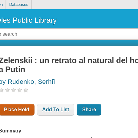
on
Databases
les Public Library
Zelenskii : un retrato al natural del 
a Putin
by Rudenko, Serhiĭ
Place Hold
Add To List
Share
Summary