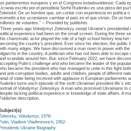
los parlamentos europeos y en el Congreso estadounidense. Cada epis
Ucrania escrito por el periodista Serhii Rudenko es una pieza del pu
Zelenskii. De un hombre que, sin contar con experiencia en política 
prometió a los ucranianos cambiar el país en el que vivían. De un ho
millones de votantes." -- Provided by publisher.
"Three years ago Volodymyr Zelenskyy swept Ukraine's presidential e
political experience had been on the small screen. During the three s
this charismatic actor played the role of a high school history teache
becoming the country's president. Ever since his election, the public h
with many edges. We have discovered a man risen to power with the 
oligarchs in the country. A politician who has not been able to escape
and scandals around him. But, since February 2022, we have discove
accepting Putin's challenge and who became the leader of the popula
who became the president who has managed to unite in this fight both
and anti-corruption bodies, adults and children, people of different na
head of state being received with applause in European parliaments a
Rudenko turns each episode of the sixth Ukrainian president life´s int
portrait of Volodymyr Zelenskyy. A man who promised Ukrainians to c
despite lacking political experience or knowledge of state affairs. A ma
Publisher description.
Subject(s)
Zelensky, Volodymyr, 1978-
Putin, Vladimir Vladimirovich, 1952-
Presidents Ukraine Biography