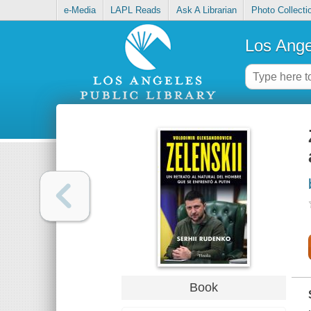
e-Media
LAPL Reads
Ask A Librarian
Photo Collecti
Los Ange
Book