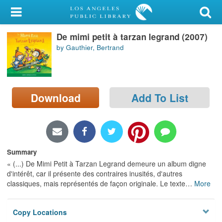
My Account
De mimi petit à tarzan legrand (2007)
Library Card
by Gauthier, Bertrand
Sign In
Search
Download
Add To List
Locations/Hours (external
page)
Privacy
Summary
« (...) De Mimi Petit à Tarzan Legrand demeure un album digne
d'intérêt, car il présente des contraires inusités, d'autres
classiques, mais représentés de façon originale. Le texte
…
More
Copy Locations