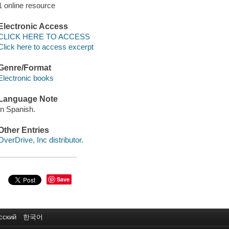
1 online resource
Electronic Access
CLICK HERE TO ACCESS
Click here to access excerpt
Genre/Format
Electronic books
Language Note
In Spanish.
Other Entries
OverDrive, Inc distributor.
Save
сский
한국어