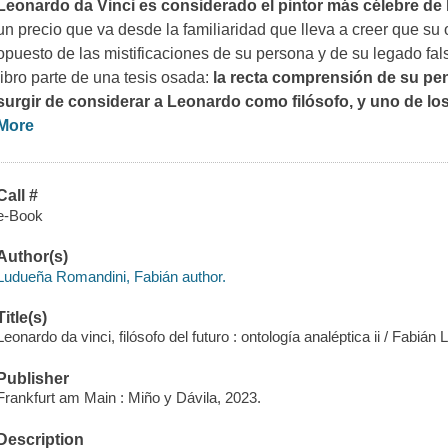
Leonardo da Vinci es considerado el pintor más célebre de l
un precio que va desde la familiaridad que lleva a creer que su
opuesto de las mistificaciones de su persona y de su legado fal
libro parte de una tesis osada:
la recta comprensión de su pen
surgir de considerar a Leonardo como filósofo, y uno de l
More
Call #
e-Book
Author(s)
Ludueña Romandini, Fabián author.
Title(s)
Leonardo da vinci, filósofo del futuro : ontología analéptica ii / Fabia
Publisher
Frankfurt am Main : Miño y Dávila, 2023.
Description