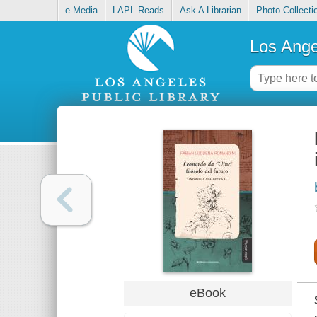
e-Media
LAPL Reads
Ask A Librarian
Photo Collecti
Los Ange
eBook