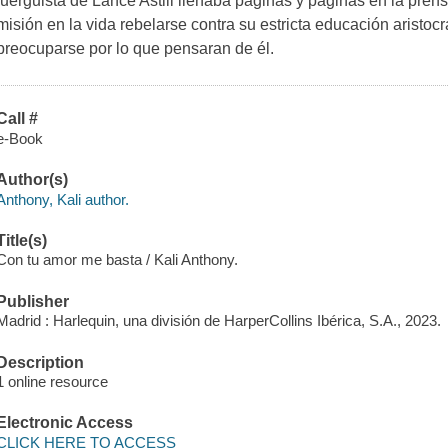
juerguista de Lance Astill llenaba páginas y páginas en la pre
misión en la vida rebelarse contra su estricta educación aristocrá
preocuparse por lo que pensaran de él.
Call #
e-Book
Author(s)
Anthony, Kali author.
Title(s)
Con tu amor me basta / Kali Anthony.
Publisher
Madrid : Harlequin, una división de HarperCollins Ibérica, S.A., 2023.
Description
1 online resource
Electronic Access
CLICK HERE TO ACCESS