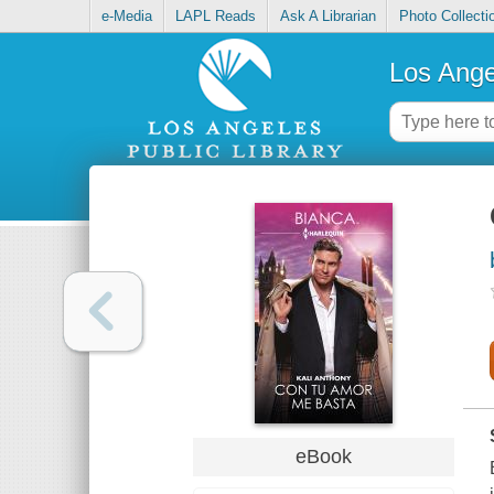
e-Media
LAPL Reads
Ask A Librarian
Photo Collecti
Los Ange
eBook