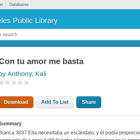
on
Databases
les Public Library
Con tu amor me basta
by Anthony, Kali
Download
Add To List
Share
Summary
Bianca 3037 Ella necesitaba un escándalo, y él podía proporcio