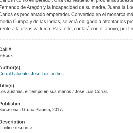
Carlos I como emperador. Una vez resuelto el problema sucesori
Fernando de Aragón y la incapacidad de su madre, Juana la Loca
Carlos es proclamado emperador. Convertido en el monarca m
media Europa y de las Indias, se verá obligado a afrontar los p
frente a la ofensiva turca. Para ello, contará con el apoyo, por fi
Call #
e-Book
Author(s)
Corral Lafuente, José Luis author.
Title(s)
Los austrias. el tiempo en sus manos / José Luis Corral.
Publisher
Barcelona : Grupo Planeta, 2017.
Description
1 online resource