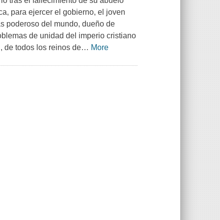
o tras el fallecimiento de su abuelo
, para ejercer el gobierno, el joven
ás poderoso del mundo, dueño de
roblemas de unidad del imperio cristiano
n, de todos los reinos de
…
More