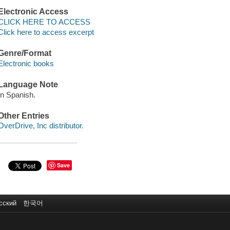
Electronic Access
CLICK HERE TO ACCESS
Click here to access excerpt
Genre/Format
Electronic books
Language Note
In Spanish.
Other Entries
OverDrive, Inc distributor.
Save
сский
한국어