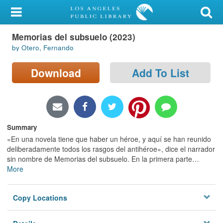
My Account
Memorias del subsuelo (2023)
Library Card
by Otero, Fernando
Sign In
Download
Add To List
Search
Locations/Hours (external
page)
Summary
«En una novela tiene que haber un héroe, y aquí se han reunido
Privacy
deliberadamente todos los rasgos del antihéroe», dice el narrador
sin nombre de Memorias del subsuelo. En la primera parte
…
More
Copy Locations