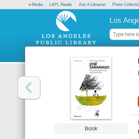
e-Media
LAPL Reads
Ask A Librarian
Photo Collecti
Los Ange
Book