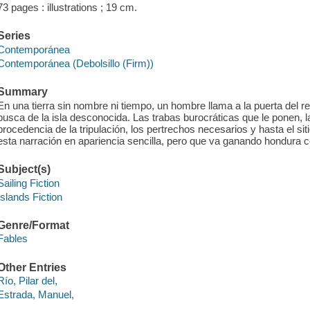
73 pages : illustrations ; 19 cm.
Series
Contemporánea
Contemporánea (Debolsillo (Firm))
Summary
En una tierra sin nombre ni tiempo, un hombre llama a la puerta del r
busca de la isla desconocida. Las trabas burocráticas que le ponen, la
procedencia de la tripulación, los pertrechos necesarios y hasta el siti
esta narración en apariencia sencilla, pero que va ganando hondura c
Subject(s)
Sailing Fiction
Islands Fiction
Genre/Format
Fables
Other Entries
Río, Pilar del,
Estrada, Manuel,