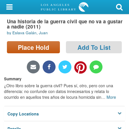
My Account
Una historia de la guerra civil que no va a gustar
Library Card
a nadie (2011)
by Eslava Galán, Juan
Sign In
Place Hold
Add To List
Search
Locations/Hours (external
page)
Summary
Privacy
¿Otro libro sobre la guerra civil? Pues sí, otro, pero con una
diferencia: no confunde con datos innecesarios y relata lo
ocurrido en aquellos tres años de locura homicida sin
…
More
Copy Locations
Details