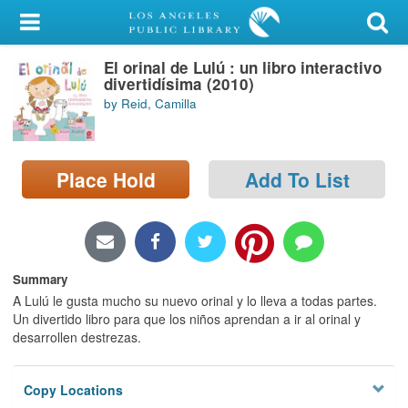
My Account
El orinal de Lulú : un libro interactivo
Library Card
divertidísima (2010)
by Reid, Camilla
Sign In
Search
Place Hold
Add To List
Locations/Hours (external
page)
Privacy
Summary
A Lulú le gusta mucho su nuevo orinal y lo lleva a todas partes.
Un divertido libro para que los niños aprendan a ir al orinal y
desarrollen destrezas.
Copy Locations