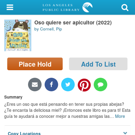
My Account
Oso quiere ser apicultor (2022)
Library Card
by Cornell, Pip
Sign In
Search
Place Hold
Add To List
Locations/Hours (external
page)
Privacy
Summary
¿Eres un oso que está pensando en tener sus propias abejas?
¿Te encanta la deliciosa miel? ¡Entonces este libro es para ti! Esta
guía te ayudará a conocer mejor a nuestras amigas las
…
More
Copy Locations