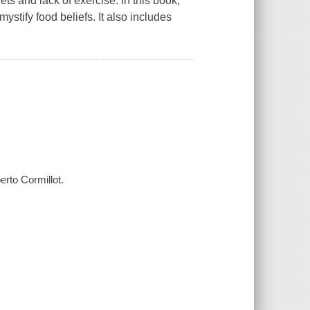
ts and lack of exercise. In this book,
ystify food beliefs. It also includes
berto Cormillot.