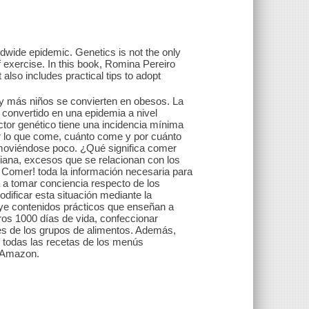
ldwide epidemic. Genetics is not the only
f exercise. In this book, Romina Pereiro
 also includes practical tips to adopt
y más niños se convierten en obesos. La
 convertido en una epidemia a nivel
tor genético tiene una incidencia mínima
 lo que come, cuánto come y por cuánto
oviéndose poco. ¿Qué significa comer
diana, excesos que se relacionan con los
Comer! toda la información necesaria para
a a tomar conciencia respecto de los
dificar esta situación mediante la
uye contenidos prácticos que enseñan a
ros 1000 días de vida, confeccionar
es de los grupos de alimentos. Además,
 todas las recetas de los menús
--Amazon.