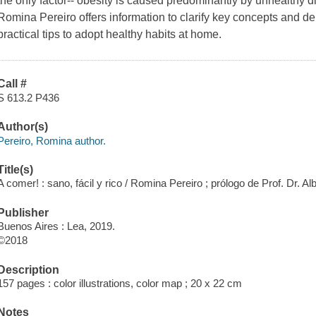
the only factor-- obesity is caused predominantly by unhealthy die
Romina Pereiro offers information to clarify key concepts and dem
practical tips to adopt healthy habits at home.
Call #
S 613.2 P436
Author(s)
Pereiro, Romina author.
Title(s)
A comer! : sano, fácil y rico / Romina Pereiro ; prólogo de Prof. Dr. Al
Publisher
Buenos Aires : Lea, 2019.
©2018
Description
157 pages : color illustrations, color map ; 20 x 22 cm
Notes