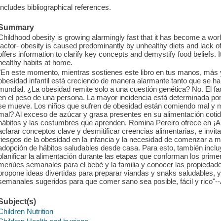
Includes bibliographical references.
Summary
Childhood obesity is growing alarmingly fast that it has become a wor
factor- obesity is caused predominantly by unhealthy diets and lack o
offers information to clarify key concepts and demystify food beliefs. It
healthy habits at home.
"En este momento, mientras sostienes este libro en tus manos, más 
obesidad infantil está creciendo de manera alarmante tanto que se ha
mundial. ¿La obesidad remite solo a una cuestión genética? No. El fac
en el peso de una persona. La mayor incidencia está determinada por
se mueve. Los niños que sufren de obesidad están comiendo mal y m
mal? Al exceso de azúcar y grasa presentes en su alimentación coti
hábitos y las costumbres que aprenden. Romina Pereiro ofrece en ¡A 
aclarar conceptos clave y desmitificar creencias alimentarias, e invit
riesgos de la obesidad en la infancia y la necesidad de comenzar a mo
adopción de hábitos saludables desde casa. Para esto, también incl
planificar la alimentación durante las etapas que conforman los prime
menúes semanales para el bebé y la familia y conocer las propiedad
propone ideas divertidas para preparar viandas y snaks saludables, y
semanales sugeridos para que comer sano sea posible, fácil y rico"
Subject(s)
Children Nutrition