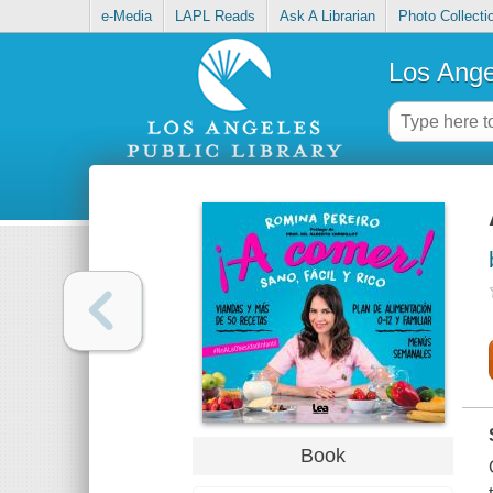
e-Media
LAPL Reads
Ask A Librarian
Photo Collecti
Los Ange
Book