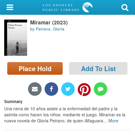
My Account
Miramar (2023)
Library Card
by Peirano, Gloria
Sign In
Search
Place Hold
Add To List
Locations/Hours (external
page)
Privacy
Summary
Una nena de 10 años asiste a la enfermedad del padre y la
asimila como hacen los niños: mediante el juego. Miramar es la
nueva novela de Gloria Peirano, de quien Alfaguara
…
More