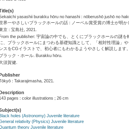
Title(s)
Sekaiichi yasashii burakku hōru no hanashi : nōberushō jushō no hak
世界一やさしいブラックホールの話 : ノーベル賞受賞の博士が明かした
東京 : 宝島社, 2021.
From the publisher: 宇宙論の中でも、とくにブラックホー
に、ブラックホールにまつわる基礎知識として、「相対性理論」や
ンスをCGイラストで、初心者にもわかるようやさしく解説します
ブラック・ホール. Burakku hōru.
大須賀健.
Publisher
Tōkyō : Takarajimasha, 2021.
Description
143 pages : color illustrations ; 26 cm
Subject(s)
Black holes (Astronomy) Juvenile literature
General relativity (Physics) Juvenile literature
Quantum theory Juvenile literature