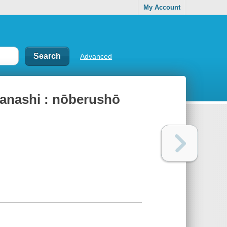
My Account
Advanced
anashi : nōberushō