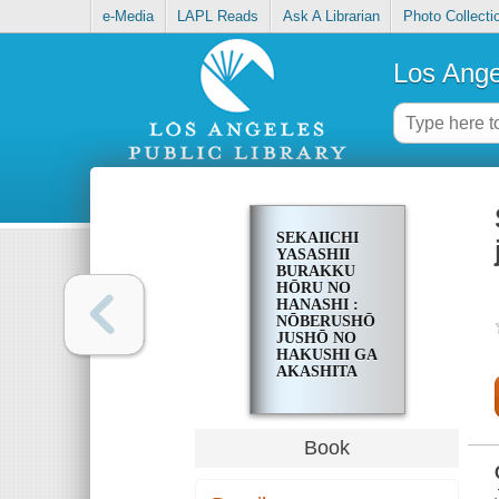
e-Media
LAPL Reads
Ask A Librarian
Photo Collecti
Los Ange
SEKAIICHI
YASASHII
BURAKKU
HŌRU NO
HANASHI :
NŌBERUSHŌ
JUSHŌ NO
HAKUSHI GA
AKASHITA
Book