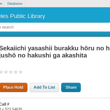
on
Databases
les Public Library
Sekaiichi yasashii burakku hōru no h
jushō no hakushi ga akashita
Place Hold
Add To List
Share
Call #
J x 523 S4635