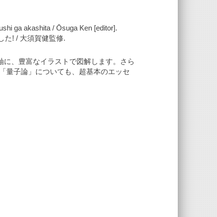
ushi ga akashita / Ōsuga Ken [editor].
! / 大須賀健監修.
ルの謎を軸に、豊富なイラストで図解します。さら
「量子論」についても、超基本のエッセ
。