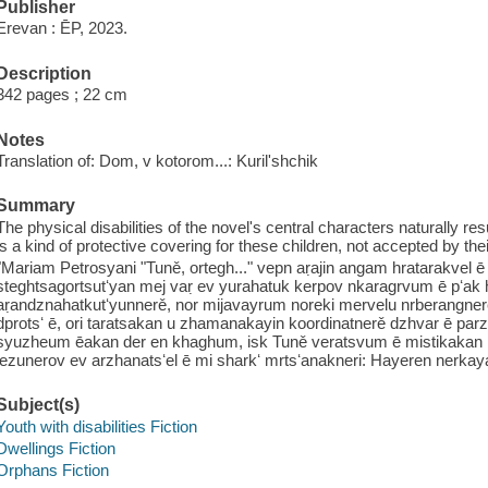
Publisher
Erevan : ĒP, 2023.
Description
342 pages ; 22 cm
Notes
Translation of: Dom, v kotorom...: Kurilʹshchik
Summary
The physical disabilities of the novel's central characters naturally resu
is a kind of protective covering for these children, not accepted by their
"Mariam Petrosyani "Tuně, ortegh..." vepn aṛajin angam hratarakvel ē 
steghtsagortsutʻyan mej vaṛ ev yurahatuk kerpov nkaragrvum ē pʻak 
aṛandznahatkutʻyunnerě, nor mijavayrum noreki mervelu nrberangner
dprotsʻ ē, ori taratsakan u zhamanakayin koordinatnerě dzhvar ē par
syuzheum ēakan der en khaghum, isk Tuně veratsvum ē mistikakan mij
lezunerov ev arzhanatsʻel ē mi sharkʻ mrtsʻanakneri: Hayeren nerkayat
Subject(s)
Youth with disabilities Fiction
Dwellings Fiction
Orphans Fiction