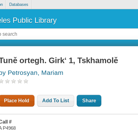
on
Databases
les Public Library
Tuně ortegh. Girkʻ 1, Tskhamolě
by Petrosyan, Mariam
Place Hold
Add To List
Share
Call #
A P4968