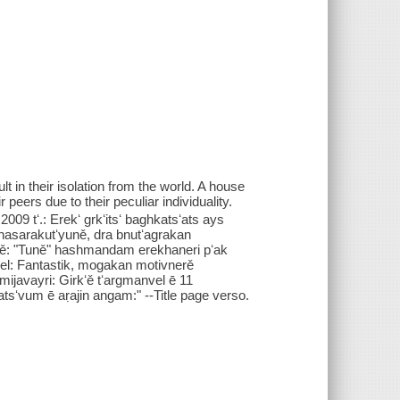
lt in their isolation from the world. A house
 peers due to their peculiar individuality.
2009 tʻ.: Erekʻ grkʻitsʻ baghkatsʻats ays
hasarakutʻyuně, dra bnutʻagrakan
ě: "Tuně" hashmandam erekhaneri pʻak
zel: Fantastik, mogakan motivnerě
avayri: Girkʻě tʻargmanvel ē 11
sʻvum ē aṛajin angam:" --Title page verso.