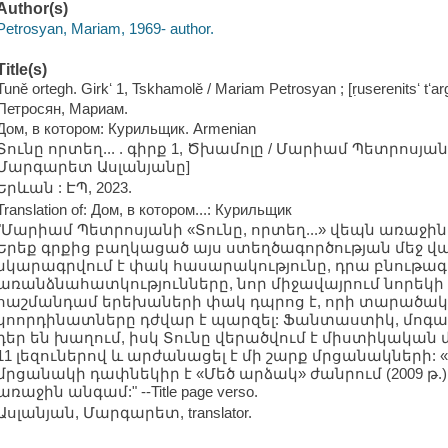
Author(s)
Petrosyan, Mariam, 1969- author.
Title(s)
Tuně ortegh. Girkʻ 1, Tskhamolě / Mariam Petrosyan ; [ṛuserenitsʻ tʻ
Петросян, Мариам.
Дом, в котором: Курильщик. Armenian
Տունը որտեղ... . գիրք 1, Ծխամոլը / Մարիամ Պետրոսյա
Մարգարետ Ասլանյանը]
Երևան : ԷՊ, 2023.
Translation of: Дом, в котором...: Курильщик
"Մարիամ Պետրոսյանի «Տունը, որտեղ...» վեպն առաջին
Երեք գրքից բաղկացած այս ստեղծագործության մեջ վ
նկարագրվում է փակ հասարակությունը, դրա բնութա
առանձնահատկությունները, նոր միջավայրում նորեկի մ
հաշմանդամ երեխաների փակ դպրոց է, որի տարածակ
կոորդինատները դժվար է պարզել: Ֆանտաստիկ, մոգա
դեր են խաղում, իսկ Տունը վերածվում է միստիկական 
11 լեզուներով և արժանացել է մի շարք մրցանակների: «
մրցանակի դափնեկիր է «Մեծ արձակ» ժանրում (2009 թ.)
առաջին անգամ:" --Title page verso.
Ասլանյան, Մարգարետ, translator.