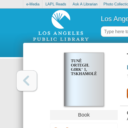
e-Media
LAPL Reads
Ask A Librarian
Photo Collecti
Los Ange
TUNĚ
ORTEGH.
GIRKʻ 1,
TSKHAMOLĚ
Book