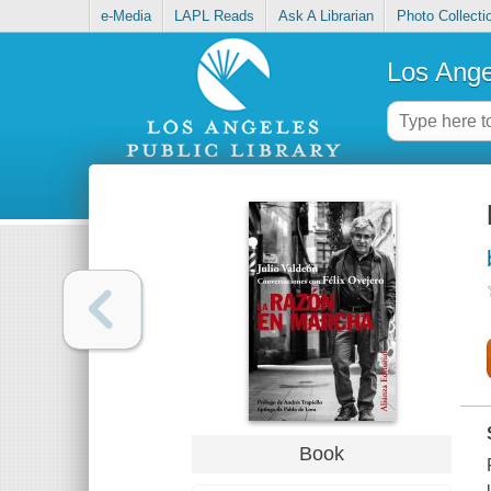
e-Media
LAPL Reads
Ask A Librarian
Photo Collecti
Los Ange
Book