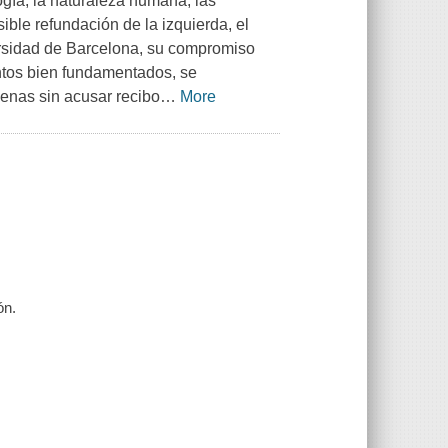
logía, la naturaleza humana, las
sible refundación de la izquierda, el
rsidad de Barcelona, su compromiso
entos bien fundamentados, se
jenas sin acusar recibo
…
More
́n.