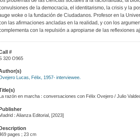
los problemas de las ciencias sociales a la racionalidad, la bio
convulsiones de la democracia, el identitarismo, la crisis y la po
auge woke o la fundación de Ciudadanos. Profesor en la Unive
con las afirmaciones ancladas en la realidad, y con los argum
complementa con la repulsión a apropiarse de las reflexiones a
Call #
S 320 O965
Author(s)
Ovejero Lucas, Félix, 1957- interviewee.
Title(s)
La razón en marcha : conversaciones con Félix Ovejero / Julio Valdeo
Publisher
Madrid : Alianza Editorial, [2023]
Description
469 pages ; 23 cm