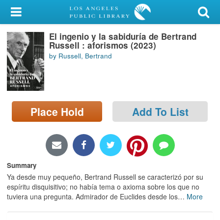
My Account
El ingenio y la sabiduría de Bertrand
Library Card
Russell : aforismos (2023)
by Russell, Bertrand
Sign In
Search
Place Hold
Add To List
Locations/Hours (external
page)
Privacy
Summary
Ya desde muy pequeño, Bertrand Russell se caracterizó por su
espíritu disquisitivo; no había tema o axioma sobre los que no
tuviera una pregunta. Admirador de Euclides desde los
…
More