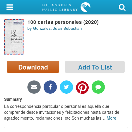
My Account
100 cartas personales (2020)
Library Card
by González, Juan Sebastián
Sign In
Search
Download
Add To List
Locations/Hours (external
page)
Privacy
Summary
La correspondencia particular o personal es aquella que
comprende desde invitaciones y felicitaciones hasta cartas de
agradecimiento, reclamaciones, etc.Son muchas las
…
More