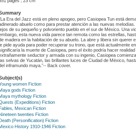
351 pages ; 23 cm
Summary
"La Era del Jazz está en pleno apogeo, pero Casiopea Tun está de
adinerado abuelo como para prestar atención a las nuevas melodías
lejos de su pequeño y polvoriento pueblo en el sur de México. Una vid
embargo, esta nueva vida parece tan remota como las estrellas, hasta
de madera en la habitación de su abuelo. La abre y libera sin querer e
le pide ayuda para poder recuperar su trono, que está actualmente e
significaría la muerte de Casiopea, pero el éxito podría hacer realid
extrañamente seductor y armada con su ingenio, Casiopea comienza s
las selvas de Yucatán, las brillantes luces de Ciudad de México, ha
del inframundo maya."-- Back cover.
Subject(s)
Young women Fiction
Maya gods Fiction
Maya mythology Fiction
Quests (Expeditions) Fiction
Fables, Mexican Fiction
Nineteen twenties Fiction
Death (Personification) Fiction
Mexico History 1910-1946 Fiction