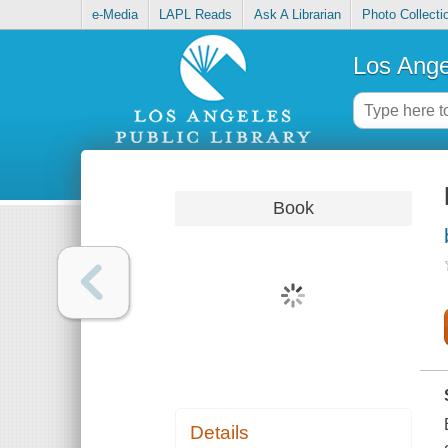
e-Media
LAPL Reads
Ask A Librarian
Photo Collecti
Los Ange
Book
Details