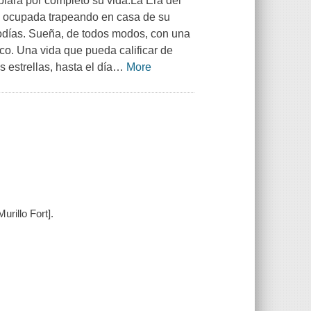
iará por completo su vida.La Era del
 ocupada trapeando en casa de su
odías. Sueña, de todos modos, con una
co. Una vida que pueda calificar de
estrellas, hasta el día
…
More
urillo Fort].