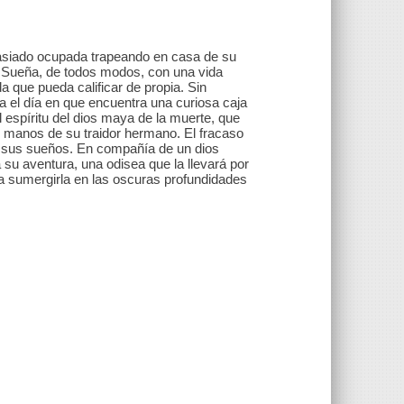
masiado ocupada trapeando en casa de su
. Sueña, de todos modos, con una vida
a que pueda calificar de propia. Sin
 el día en que encuentra una curiosa caja
l espíritu del dios maya de la muerte, que
n manos de su traidor hermano. El fracaso
ad sus sueños. En compañía de un dios
u aventura, una odisea que la llevará por
sta sumergirla en las oscuras profundidades