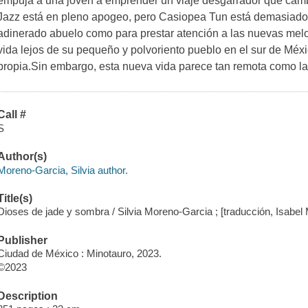
empuja a una joven a emprender un viaje desgarrador que camb
Jazz está en pleno apogeo, pero Casiopea Tun está demasiado
adinerado abuelo como para prestar atención a las nuevas mel
vida lejos de su pequeño y polvoriento pueblo en el sur de Méxi
propia.Sin embargo, esta nueva vida parece tan remota como las 
Call #
S
Author(s)
Moreno-Garcia, Silvia author.
Title(s)
Dioses de jade y sombra / Silvia Moreno-Garcia ; [traducción, Isabel M
Publisher
Ciudad de México : Minotauro, 2023.
©2023
Description