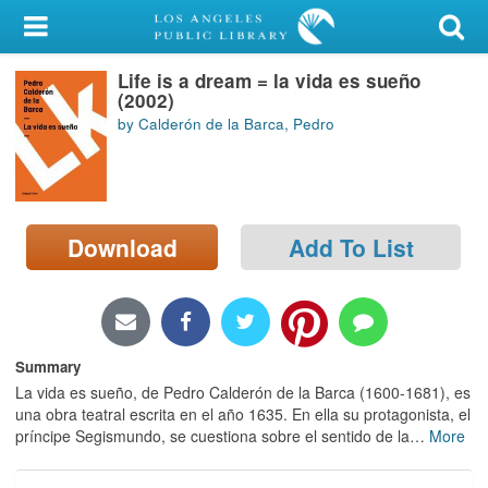
My Account
Life is a dream = la vida es sueño
Library Card
(2002)
by Calderón de la Barca, Pedro
Sign In
Search
Download
Add To List
Locations/Hours (external
page)
Privacy
Summary
La vida es sueño, de Pedro Calderón de la Barca (1600-1681), es
una obra teatral escrita en el año 1635. En ella su protagonista, el
príncipe Segismundo, se cuestiona sobre el sentido de la
…
More