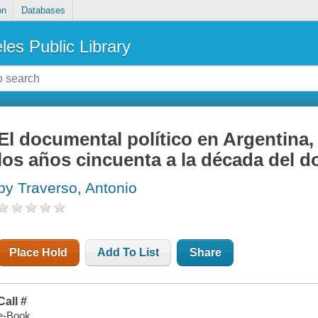
on
Databases
les Public Library
El documental político en Argentina,
los años cincuenta a la década del d
by Traverso, Antonio
Place Hold
Add To List
Share
Call #
e-Book