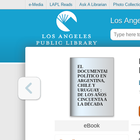
e-Media
LAPL Reads
Ask A Librarian
Photo Collecti
Los Ange
EL
DOCUMENTAL
POLÍTICO EN
ARGENTINA,
CHILE Y
URUGUAY :
DE LOS AÑOS
CINCUENTA A
LA DÉCADA
DEL DOS MIL
eBook