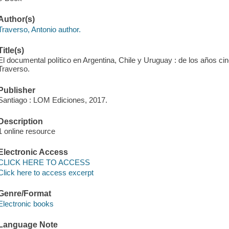
Author(s)
Traverso, Antonio author.
Title(s)
El documental político en Argentina, Chile y Uruguay : de los años cin
Traverso.
Publisher
Santiago : LOM Ediciones, 2017.
Description
1 online resource
Electronic Access
CLICK HERE TO ACCESS
Click here to access excerpt
Genre/Format
Electronic books
Language Note