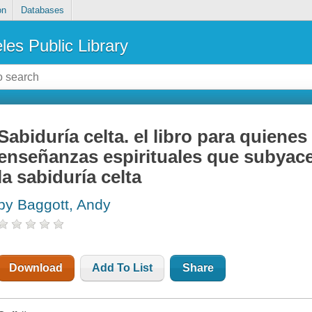
on
Databases
les Public Library
Sabiduría celta. el libro para quiene
enseñanzas espirituales que subyace
la sabiduría celta
by Baggott, Andy
Download
Add To List
Share