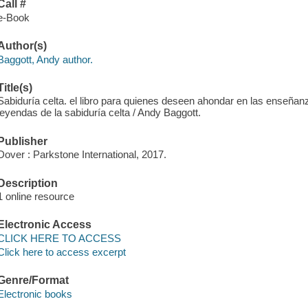
Call #
e-Book
Author(s)
Baggott, Andy author.
Title(s)
Sabiduría celta. el libro para quienes deseen ahondar en las enseñan
leyendas de la sabiduría celta / Andy Baggott.
Publisher
Dover : Parkstone International, 2017.
Description
1 online resource
Electronic Access
CLICK HERE TO ACCESS
Click here to access excerpt
Genre/Format
Electronic books