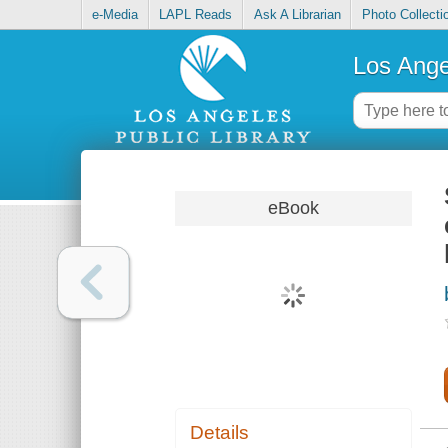
e-Media
LAPL Reads
Ask A Librarian
Photo Collecti
Los Ange
eBook
Details