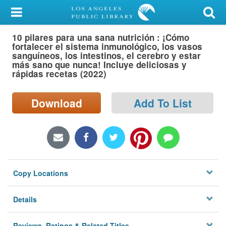
My Account
10 pilares para una sana nutrición : ¡Cómo
Library Card
fortalecer el sistema inmunológico, los vasos
sanguíneos, los intestinos, el cerebro y estar
Sign In
más sano que nunca! Incluye deliciosas y
rápidas recetas (2022)
Search
Download
Add To List
Locations/Hours (external
page)
Privacy
Copy Locations
Details
Reviews, Ratings & Related Titles